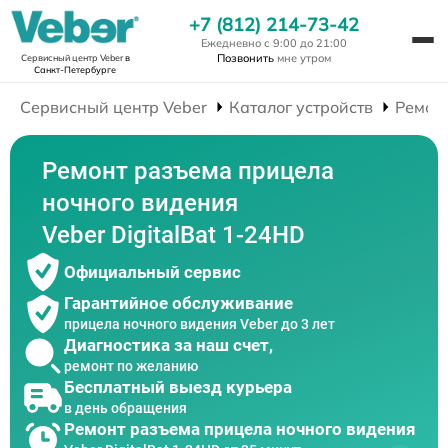
+7 (812) 214-73-42
Ежедневно с 9:00 до 21:00
Позвонить
мне утром
Сервисный центр Veber
в
Санкт-Петербурге
Сервисный центр Veber
Каталог устройств
Ремон
Ремонт разъема прицела
ночного видения
Veber DigitalBat 1-24HD
Официальный сервис
Гарантийное обслуживание
прицела ночного видения Veber до 3 лет
Диагностика за наш счет,
ремонт по желанию
Бесплатный выезд курьера
в день обращения
Ремонт разъема прицела ночного видения