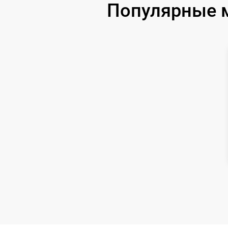
Популярные м
Ремонт цепи питания
Замена матрицы
Замена дисплея (экрана)
Ремонт разъема
Ремонт Wi-Fi
Восстановление после попадания влаги
Ремонт платы управления
(восстановление)