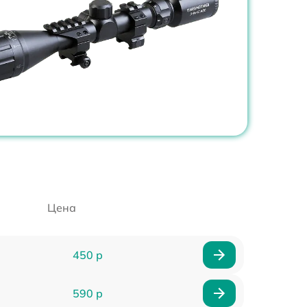
Цена
450 р
590 р