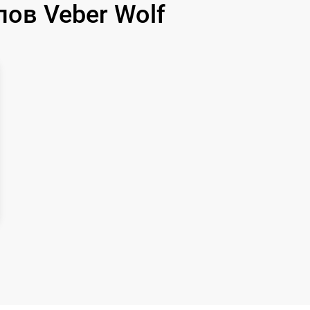
ов Veber Wolf
1000 р
1100 р
750 р
590 р
650 р
650 р
750 р