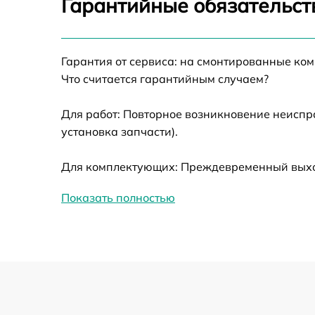
Гарантийные обязательст
Ремонт датчика синхроимпульсов
Гарантия от сервиса: на смонтированные ко
Ремонт оптики
Что считается гарантийным случаем?
Для работ: Повторное возникновение неиспр
Восстановление питания
установка запчасти).
Замена ключей управления
Для комплектующих: Преждевременный выход 
Замена корпуса
Показать полностью
Замена аккумулятора
Замена процессора
Замена USB порта