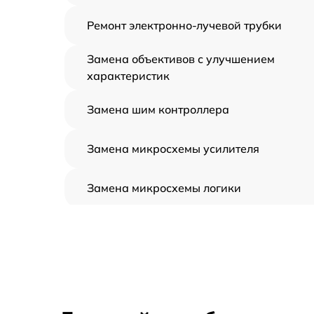
Ремонт электронно-лучевой трубки
Замена объективов с улучшением
характеристик
Замена шим контроллера
Замена микросхемы усилителя
Замена микросхемы логики
Замена CORE
Ремонт встроенного дальнометра и
других устройств
Калибровка и настройка тепловизора