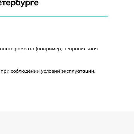
етербурге
1550 р
2000 р
енного ремонта (например, неправильная
650 р
590 р
 при соблюдении условий эксплуатации.
1250 р
590 р
650 р
590 р