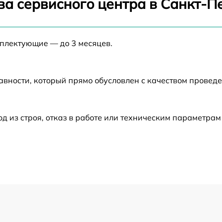
ва сервисного центра в Санкт-П
от 60 мин
мплектующие — до 3 месяцев.
от 60 мин
авности, который прямо обусловлен с качеством провед
от 60 мин
от 60 мин
из строя, отказ в работе или техническим параметрам
от 60 мин
от 60 мин
от 60 мин
от 60 мин