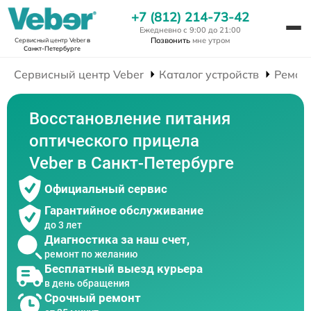
+7 (812) 214-73-42
Ежедневно с 9:00 до 21:00
Позвонить
мне утром
Сервисный центр Veber
в
Санкт-Петербурге
Сервисный центр Veber
Каталог устройств
Ремон
Восстановление питания
оптического прицела
Veber в Санкт-Петербурге
Официальный сервис
Гарантийное обслуживание
до 3 лет
Диагностика за наш счет,
ремонт по желанию
Бесплатный выезд курьера
в день обращения
Срочный ремонт