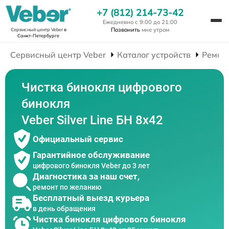
+7 (812) 214-73-42
Ежедневно с 9:00 до 21:00
Позвонить
мне утром
Сервисный центр Veber
в
Санкт-Петербурге
Сервисный центр Veber
Каталог устройств
Ремон
Чистка бинокля цифрового
бинокля
Veber Silver Line БН 8x42
Официальный сервис
Гарантийное обслуживание
цифрового бинокля Veber до 3 лет
Диагностика за наш счет,
ремонт по желанию
Бесплатный выезд курьера
в день обращения
Чистка бинокля цифрового бинокля